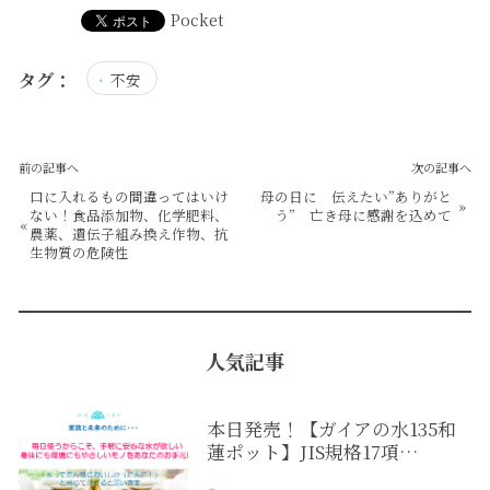
Pocket
タグ：
不安
前の記事へ
次の記事へ
口に入れるもの間違ってはいけ
母の日に 伝えたい”ありがと
»
ない！食品添加物、化学肥料、
う” 亡き母に感謝を込めて
«
農薬、遺伝子組み換え作物、抗
生物質の危険性
人気記事
本日発売！【ガイアの水135和
蓮ポット】JIS規格17項…