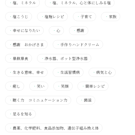
・
塩、ミネラル
・
塩、ミネラル、心と体にしみる塩
・
塩こうじ
・
塩麹レシピ
・
子育て
・
家族
・
幸せになりたい
・
心
・
感謝
・
感謝 おかげさま
・
手作りハンドクリーム
・
暴飲暴食
・
浄水器、ポット型浄水器
・
生きる意味、幸せ
・
生活習慣病
・
病気と心
・
癒し
・
笑い
・
笑顔
・
簡単レシピ
・
聴く力 コミニュケーション力
・
菌活
・
足るを知る
・
農薬、化学肥料、食品添加物、遺伝子組み換え体