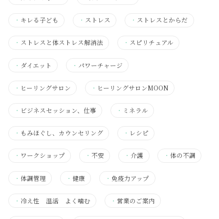
・
キレる子ども
・
ストレス
・
ストレスとからだ
・
ストレスと体ストレス解消法
・
スピリチュアル
・
ダイエット
・
パワーチャージ
・
ヒーリングサロン
・
ヒーリングサロンMOON
・
ビジネスセッション、仕事
・
ミネラル
・
もみほぐし、カウンセリング
・
レシピ
・
ワークショップ
・
不安
・
介護
・
体の不調
・
体調管理
・
健康
・
免疫力アップ
・
冷え性 温活 よく噛む
・
営業のご案内