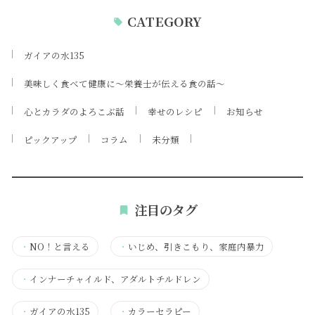
CATEGORY
ガイアの水135
美味しく食べて健康に～栄養士が伝える食の話～
心とカラダのよろこぶ話
幸せのレシピ
お知らせ
ピックアップ
コラム
未分類
注目のタグ
・
NO！と言える
・
いじめ、引きこもり、家庭内暴力
・
インナーチャイルド、アダルトチルドレン
・
ガイアの水135
・
カラーセラピー