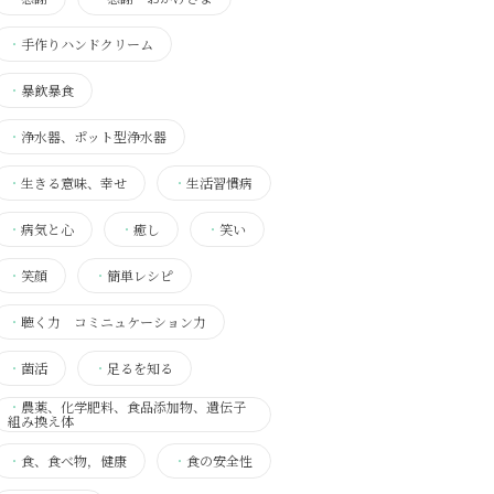
・
手作りハンドクリーム
・
暴飲暴食
・
浄水器、ポット型浄水器
・
生きる意味、幸せ
・
生活習慣病
・
病気と心
・
癒し
・
笑い
・
笑顔
・
簡単レシピ
・
聴く力 コミニュケーション力
・
菌活
・
足るを知る
・
農薬、化学肥料、食品添加物、遺伝子
組み換え体
・
食、食べ物，健康
・
食の安全性