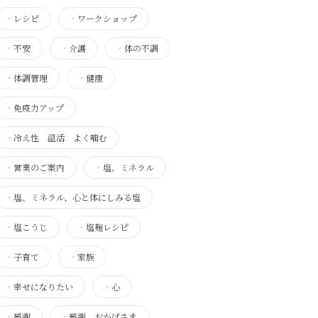
・
レシピ
・
ワークショップ
・
不安
・
介護
・
体の不調
・
体調管理
・
健康
・
免疫力アップ
・
冷え性 温活 よく噛む
・
営業のご案内
・
塩、ミネラル
・
塩、ミネラル、心と体にしみる塩
・
塩こうじ
・
塩麹レシピ
・
子育て
・
家族
・
幸せになりたい
・
心
・
感謝
・
感謝 おかげさま