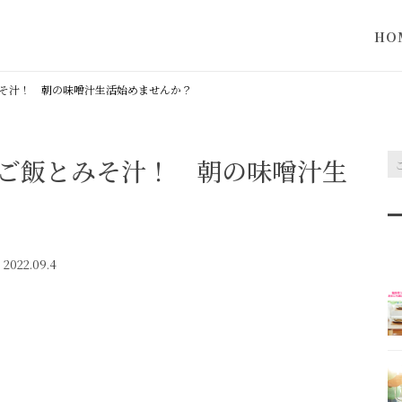
HO
当サ
そ汁！ 朝の味噌汁生活始めませんか？
って
ご飯とみそ汁！ 朝の味噌汁生
2022.09.4