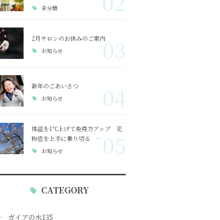
02
未分類
2月サロンのお休みのご案内
03
お知らせ
新年のごあいさつ
04
お知らせ
体温を1℃上げて免疫力アップ 花
05
粉症を上手に乗り切る …
お知らせ
CATEGORY
ガイアの水135