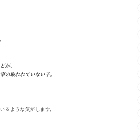
。
どが、
事の取れれていない子。
いるような気がします。