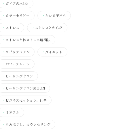
・
ガイアの水135
・
カラーセラピー
・
キレる子ども
・
ストレス
・
ストレスとからだ
・
ストレスと体ストレス解消法
・
スピリチュアル
・
ダイエット
・
パワーチャージ
・
ヒーリングサロン
・
ヒーリングサロンMOON
・
ビジネスセッション、仕事
・
ミネラル
・
もみほぐし、カウンセリング