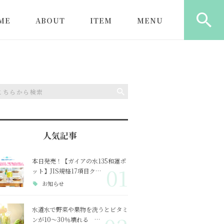
ME
ABOUT
ITEM
MENU
ロンのご利用にあた
初めてのお客様へ
ガイアの水135
ヒーリング（もみほぐし
ガイアの水135
＋ヒーリング）
水器
よくある質問
心と体にしみる塩
遠隔ヒーリング
ガイアの水13
型浄水器
特定商取引に基づく記載
カウンセリング
ガイアの水13
人気記事
ライトボトル
本日発売！【ガイアの水135和蓮ポ
01
ット】JIS規格17項目ク…
ガイアの水13
ャワー
お知らせ
水道水で野菜や果物を洗うとビタミ
ンが10～30％壊れる …