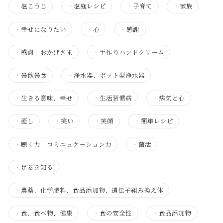
・
塩こうじ
・
塩麹レシピ
・
子育て
・
家族
・
幸せになりたい
・
心
・
感謝
・
感謝 おかげさま
・
手作りハンドクリーム
・
暴飲暴食
・
浄水器、ポット型浄水器
・
生きる意味、幸せ
・
生活習慣病
・
病気と心
・
癒し
・
笑い
・
笑顔
・
簡単レシピ
・
聴く力 コミニュケーション力
・
菌活
・
足るを知る
・
農薬、化学肥料、食品添加物、遺伝子組み換え体
・
食、食べ物，健康
・
食の安全性
・
食品添加物