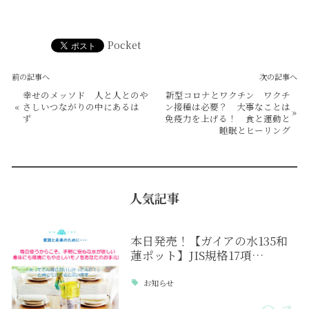
Pocket
前の記事へ
次の記事へ
幸せのメッソド 人と人とのや
新型コロナとワクチン ワクチ
«
さしいつながりの中にあるは
ン接種は必要？ 大事なことは
»
ず
免疫力を上げる！ 食と運動と
睡眠とヒーリング
人気記事
本日発売！【ガイアの水135和
蓮ポット】JIS規格17項…
お知らせ