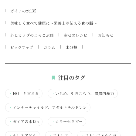
ガイアの水135
美味しく食べて健康に～栄養士が伝える食の話～
心とカラダのよろこぶ話
幸せのレシピ
お知らせ
ピックアップ
コラム
未分類
注目のタグ
・
NO！と言える
・
いじめ、引きこもり、家庭内暴力
・
インナーチャイルド、アダルトチルドレン
・
ガイアの水135
・
カラーセラピー
・
キレる子ども
・
ストレス
・
ストレスとからだ