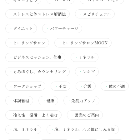
・
ストレスと体ストレス解消法
・
スピリチュアル
・
ダイエット
・
パワーチャージ
・
ヒーリングサロン
・
ヒーリングサロンMOON
・
ビジネスセッション、仕事
・
ミネラル
・
もみほぐし、カウンセリング
・
レシピ
・
ワークショップ
・
不安
・
介護
・
体の不調
・
体調管理
・
健康
・
免疫力アップ
・
冷え性 温活 よく噛む
・
営業のご案内
・
塩、ミネラル
・
塩、ミネラル、心と体にしみる塩