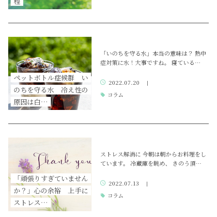
程
「いのちを守る水」本当の意味は？ 熱中
症対策に水！大事ですね。 寝ている…
ペットボトル症候群 い
2022.07.20
|
のちを守る水 冷え性の
コラム
原因は白…
ストレス解消に 今朝は朝からお料理をし
ています。 冷蔵庫を眺め、 きのう頂…
「頑張りすぎていません
2022.07.13
|
か？」心の余裕 上手に
コラム
ストレス…