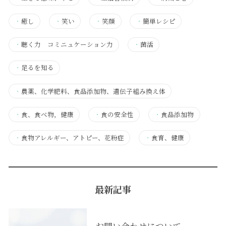
・
癒し
・
笑い
・
笑顔
・
簡単レシピ
・
聴く力 コミニュケーション力
・
菌活
・
足るを知る
・
農薬、化学肥料、食品添加物、遺伝子組み換え体
・
食、食べ物，健康
・
食の安全性
・
食品添加物
・
食物アレルギー、アトピー、花粉症
・
食育、健康
最新記事