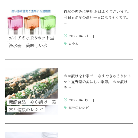
自然の恵みに感謝 おはようございます。
今日も湿度の高い一日になりそうです。
…
2022.06.21
|
ガイアの水135ポット型
コラム
浄水器 美味しい水
ぬか漬けをお家で！ なすやきゅうりにト
マト夏野菜の美味しい季節。 ぬか漬け
を…
2022.06.19
|
発酵食品 ぬか漬け 美
幸せのレシピ
容と健康のレシピ