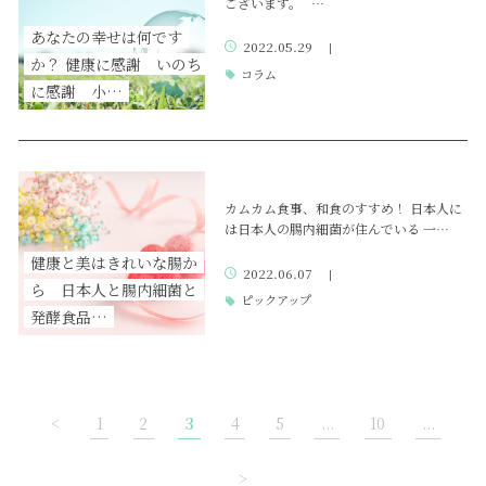
ございます。 …
あなたの幸せは何です
2022.05.29
|
か？ 健康に感謝 いのち
コラム
に感謝 小…
カムカム食事、和食のすすめ！ 日本人に
は日本人の腸内細菌が住んでいる 一…
健康と美はきれいな腸か
2022.06.07
|
ら 日本人と腸内細菌と
ピックアップ
発酵食品…
<
1
2
3
4
5
...
10
...
>