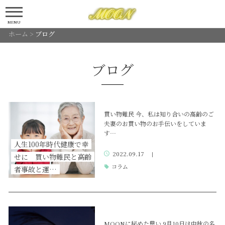
MENU
ホーム
>
ブログ
ブログ
買い物難民 今、私は知り合いの高齢のご
夫妻のお買い物のお手伝いをしていま
す…
人生100年時代健康で幸
2022.09.17
|
せに 買い物難民と高齢
コラム
者事故と運…
MOONに秘めた思い 9月10日は中秋の名