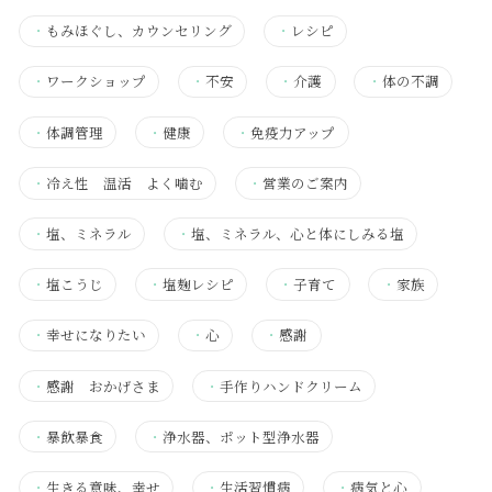
・
もみほぐし、カウンセリング
・
レシピ
・
ワークショップ
・
不安
・
介護
・
体の不調
・
体調管理
・
健康
・
免疫力アップ
・
冷え性 温活 よく噛む
・
営業のご案内
・
塩、ミネラル
・
塩、ミネラル、心と体にしみる塩
・
塩こうじ
・
塩麹レシピ
・
子育て
・
家族
・
幸せになりたい
・
心
・
感謝
・
感謝 おかげさま
・
手作りハンドクリーム
・
暴飲暴食
・
浄水器、ポット型浄水器
・
生きる意味、幸せ
・
生活習慣病
・
病気と心