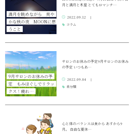
月と満月と木星 とてもロマンチ…
満月を眺めながら 爽や
2022.09.12
|
かな秋の夜 MOONに思
コラム
うこと
サロンのお休みの予定9月サロンのお休み
の予定 いつもあ…
9月サロンのお休みの予
2022.09.04
|
定 もみほぐしでリラッ
未分類
クス！疲れ…
心と体のバランスは食から あすから9
月。 自由な夏休…