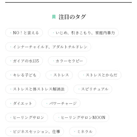
注目のタグ
・
NO！と言える
・
いじめ、引きこもり、家庭内暴力
・
インナーチャイルド、アダルトチルドレン
・
ガイアの水135
・
カラーセラピー
・
キレる子ども
・
ストレス
・
ストレスとからだ
・
ストレスと体ストレス解消法
・
スピリチュアル
・
ダイエット
・
パワーチャージ
・
ヒーリングサロン
・
ヒーリングサロンMOON
・
ビジネスセッション、仕事
・
ミネラル