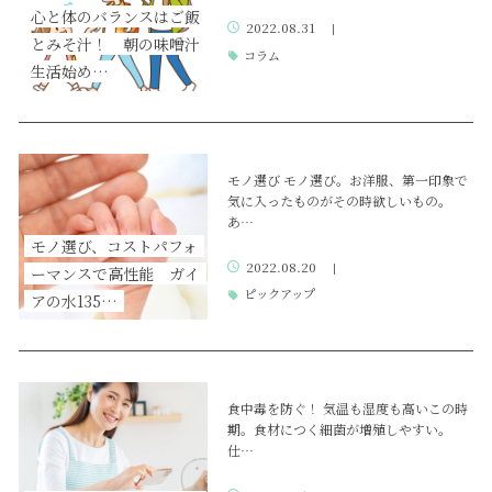
心と体のバランスはご飯
2022.08.31
|
とみそ汁！ 朝の味噌汁
コラム
生活始め…
モノ選び モノ選び。お洋服、第一印象で
気に入ったものがその時欲しいもの。
あ…
モノ選び、コストパフォ
2022.08.20
|
ーマンスで高性能 ガイ
ピックアップ
アの水135…
食中毒を防ぐ！ 気温も湿度も高いこの時
期。食材につく細菌が増殖しやすい。
仕…