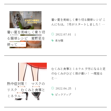
暑い夏を美味しく乗り切る簡単レシピ こ
んにちは。 7月がスタートしました！ …
暑い夏を美味しく乗り切
2022.07.01
|
る簡単レシピ 夏野菜を
未分類
使って …
むくみと食事とミネラル 夕方になると足
のむくみがひどく体が重い！ 一度座る
と…
熱中症対策！ マスクの
2022.06.25
|
リスク むくみと食事と
ピックアップ
ミネラル…