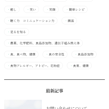
・
癒し
・
笑い
・
笑顔
・
簡単レシピ
・
聴く力 コミニュケーション力
・
菌活
・
足るを知る
・
農薬、化学肥料、食品添加物、遺伝子組み換え体
・
食、食べ物，健康
・
食の安全性
・
食品添加物
・
食物アレルギー、アトピー、花粉症
・
食育、健康
最新記事
お問い合わせについて