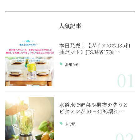
人気記事
本日発売！【ガイアの水135和
蓮ポット】JIS規格17項…
お知らせ
01
水道水で野菜や果物を洗うと
ビタミンが10～30％壊れ…
未分類
02