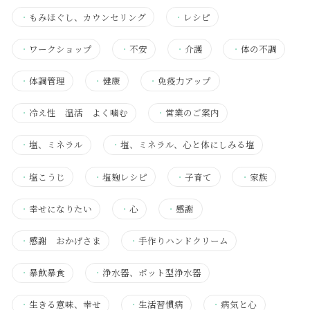
・
もみほぐし、カウンセリング
・
レシピ
・
ワークショップ
・
不安
・
介護
・
体の不調
・
体調管理
・
健康
・
免疫力アップ
・
冷え性 温活 よく噛む
・
営業のご案内
・
塩、ミネラル
・
塩、ミネラル、心と体にしみる塩
・
塩こうじ
・
塩麹レシピ
・
子育て
・
家族
・
幸せになりたい
・
心
・
感謝
・
感謝 おかげさま
・
手作りハンドクリーム
・
暴飲暴食
・
浄水器、ポット型浄水器
・
生きる意味、幸せ
・
生活習慣病
・
病気と心