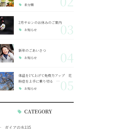
02
未分類
2月サロンのお休みのご案内
03
お知らせ
新年のごあいさつ
04
お知らせ
体温を1℃上げて免疫力アップ 花
05
粉症を上手に乗り切る …
お知らせ
CATEGORY
ガイアの水135