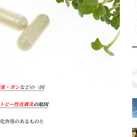
塞・ガン
などの一因
トピー性皮膚炎
の原因
化作用のあるもの
を