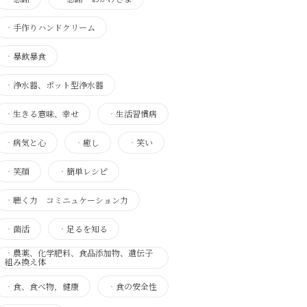
・
手作りハンドクリーム
・
暴飲暴食
・
浄水器、ポット型浄水器
・
生きる意味、幸せ
・
生活習慣病
・
病気と心
・
癒し
・
笑い
・
笑顔
・
簡単レシピ
・
聴く力 コミニュケーション力
・
菌活
・
足るを知る
・
農薬、化学肥料、食品添加物、遺伝子
組み換え体
・
食、食べ物，健康
・
食の安全性