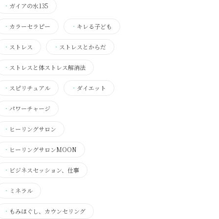
・
ガイアの水135
・
カラーセラピー
・
キレる子ども
・
ストレス
・
ストレスとからだ
・
ストレスと体ストレス解消法
・
スピリチュアル
・
ダイエット
・
パワーチャージ
・
ヒーリングサロン
・
ヒーリングサロンMOON
・
ビジネスセッション、仕事
・
ミネラル
・
もみほぐし、カウンセリング