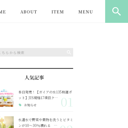
ME
ABOUT
ITEM
MENU
ロンのご利用にあた
初めてのお客様へ
ガイアの水135
ヒーリング（もみほぐし
ガイアの水135
＋ヒーリング）
水器
よくある質問
心と体にしみる塩
遠隔ヒーリング
ガイアの水13
型浄水器
特定商取引に基づく記載
カウンセリング
ガイアの水13
人気記事
ライトボトル
本日発売！【ガイアの水135和蓮ポ
01
ット】JIS規格17項目ク…
ガイアの水13
ャワー
お知らせ
水道水で野菜や果物を洗うとビタミ
ンが10～30％壊れる …