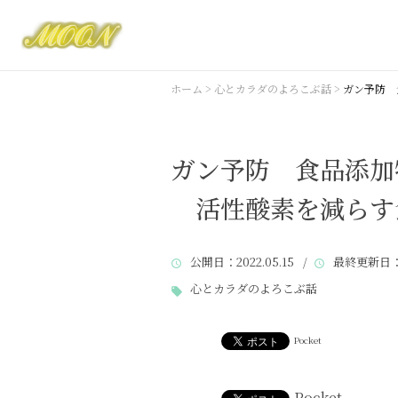
ホーム
>
心とカラダのよろこぶ話
>
ガン予防 
ガン予防 食品添加
活性酸素を減らす
公開日
：2022.05.15 /
最終更新日
：
心とカラダのよろこぶ話
Pocket
Pocket