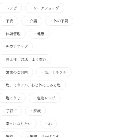
・
レシピ
・
ワークショップ
・
不安
・
介護
・
体の不調
・
体調管理
・
健康
・
免疫力アップ
・
冷え性 温活 よく噛む
・
営業のご案内
・
塩、ミネラル
・
塩、ミネラル、心と体にしみる塩
・
塩こうじ
・
塩麹レシピ
・
子育て
・
家族
・
幸せになりたい
・
心
・
感謝
・
感謝 おかげさま