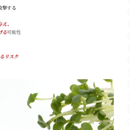
攻撃する
与え、
げる
可能性
るリスク
・