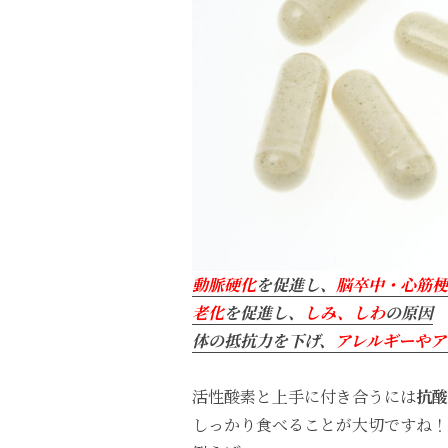
動脈硬化
を促進し、
脳卒中・心筋梗
老化
を促進し、
しみ、しわ
の原因
体の抵抗力を下げ、
アレルギーやア
活性酸素と上手に付き合うには
抗酸
しっかり食べることが大切ですね！