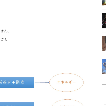
？
ません。
こし