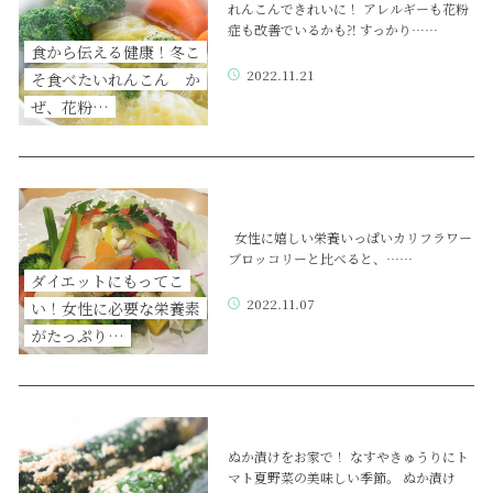
れんこんできれいに！ アレルギーも花粉
症も改善でいるかも⁈ すっかり……
食から伝える健康！冬こ
2022.11.21
そ食べたいれんこん か
ぜ、花粉…
女性に嬉しい栄養いっぱいカリフラワー
ブロッコリーと比べると、……
ダイエットにもってこ
2022.11.07
い！女性に必要な栄養素
がたっぷり…
ぬか漬けをお家で！ なすやきゅうりにト
マト夏野菜の美味しい季節。 ぬか漬け