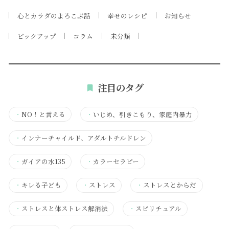
心とカラダのよろこぶ話
幸せのレシピ
お知らせ
ピックアップ
コラム
未分類
注目のタグ
・
NO！と言える
・
いじめ、引きこもり、家庭内暴力
・
インナーチャイルド、アダルトチルドレン
・
ガイアの水135
・
カラーセラピー
・
キレる子ども
・
ストレス
・
ストレスとからだ
・
ストレスと体ストレス解消法
・
スピリチュアル