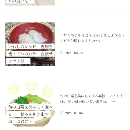
りの良いも…
イワシのつみれ こんばんは 久しぶりにレ
シピを公開します！ &nb……
いわしのレシピ 塩麹を
2021.03.23
使ってつみれ汁 血液サ
ラサラ健…
旬の白菜を美味しくする裏技！ こんにち
は。 寒い日が続いていますね。 ……
旬の白菜を美味しく食べ
2021.01.06
る！ 甘みを引き出す
塩 お鍋に…