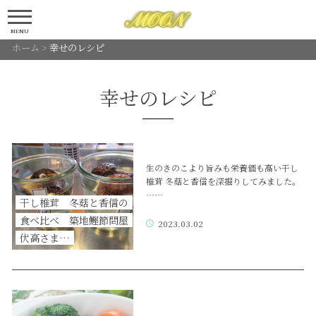
MENU
ホーム
>
幸せのレシピ
幸せのレシピ
生のきのこより旨みも栄養価も高い干し
椎茸 冬菇と香信を深掘りしてみました。
……
干し椎茸 冬菇と香信の
食べ比べ 築地鰹節問屋
2023.03.02
伏高さま…