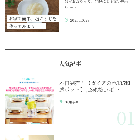
気がおだやかで、発酵による深い味わ
い……
お家で簡単、塩こうじを
2020.10.29
作ってみよう！
人気記事
本日発売！【ガイアの水135和
蓮ポット】JIS規格17項…
お知らせ
01