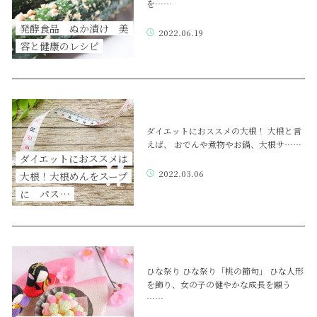
を……
発酵食品 ぬか漬け 美
2022.06.19
容と健康のレシピ
ダイエットにおススメの大根！ 大根と言
えば、 おでんや煮物やお鍋、大根サ……
ダイエットにおススメは
2022.03.06
大根！大根めんをスープ
に パス…
ひな祭り ひな祭り「桃の節句」 ひな人形
を飾り、女の子の健やかな成長を願う
……