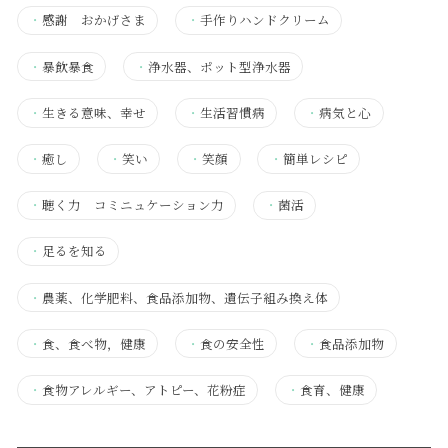
・
感謝 おかげさま
・
手作りハンドクリーム
・
暴飲暴食
・
浄水器、ポット型浄水器
・
生きる意味、幸せ
・
生活習慣病
・
病気と心
・
癒し
・
笑い
・
笑顔
・
簡単レシピ
・
聴く力 コミニュケーション力
・
菌活
・
足るを知る
・
農薬、化学肥料、食品添加物、遺伝子組み換え体
・
食、食べ物，健康
・
食の安全性
・
食品添加物
・
食物アレルギー、アトピー、花粉症
・
食育、健康