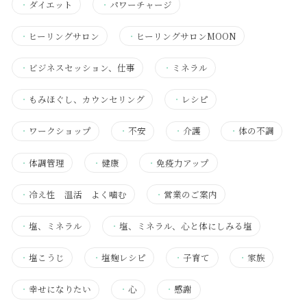
・
ダイエット
・
パワーチャージ
・
ヒーリングサロン
・
ヒーリングサロンMOON
・
ビジネスセッション、仕事
・
ミネラル
・
もみほぐし、カウンセリング
・
レシピ
・
ワークショップ
・
不安
・
介護
・
体の不調
・
体調管理
・
健康
・
免疫力アップ
・
冷え性 温活 よく噛む
・
営業のご案内
・
塩、ミネラル
・
塩、ミネラル、心と体にしみる塩
・
塩こうじ
・
塩麹レシピ
・
子育て
・
家族
・
幸せになりたい
・
心
・
感謝