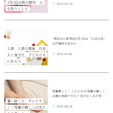
3月3日は桃の節句 ひ
2022.02.26
な祭りレシピ
明日は七草 明日1月7日は「人日の日」
江戸幕府が定めた……
七草 七草の意味 日本
2022.01.06
人と食文化 子どもたち
に伝えた…
残暑厳しく！ こんにちは 残暑が厳しく、
お疲れ気味ですか？ 足のむくみが気……
暑い時こそ、サムゲタ
2021.08.28
ン！残暑が厳しく口当た