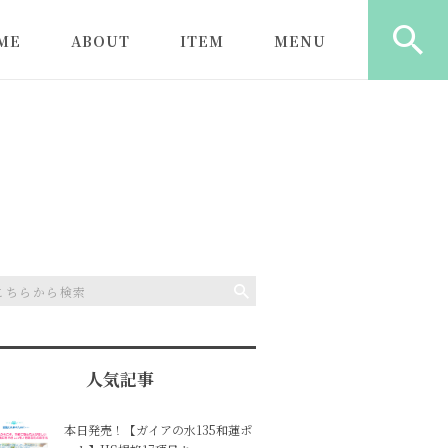
ME
ABOUT
ITEM
MENU
ロンのご利用にあた
初めてのお客様へ
ガイアの水135
ヒーリング（もみほぐし
ガイアの水135
＋ヒーリング）
水器
よくある質問
心と体にしみる塩
遠隔ヒーリング
ガイアの水13
型浄水器
特定商取引に基づく記載
カウンセリング
ガイアの水13
ライトボトル
ガイアの水13
ャワー
人気記事
本日発売！【ガイアの水135和蓮ポ