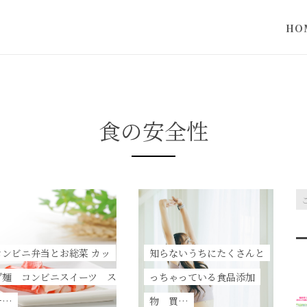
HO
当サ
って
食の安全性
コンビニ弁当とお総菜 カッ
知らないうちにたくさんと
プ麺 コンビニスイーツ ス
っちゃっている食品添加
ナ…
物 買…