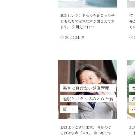
真新しいランドセルを背負った子
忙
どもたちの元気な声が聞こえてき
弁
ます。 玄関先でお……
も
2023.04.19
寒さに負けない健康管理
睡眠とバランスのとれた食
事 …
おはようございます。 今朝のつ
れ
くばは氷点下４℃。 寒い朝です
ー