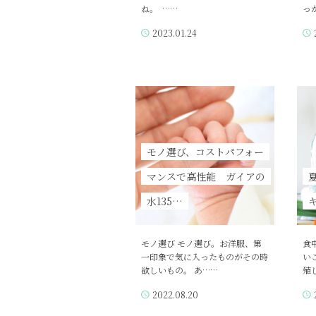
ね。 ……
っ
2023.01.24
モノ選び、コストパフォー
マンスで高性能 ガイアの
水135…
モノ選び モノ選び。お洋服、第
食
一印象で気に入ったものがその時
い
欲しいもの。 あ……
殖
2022.08.20