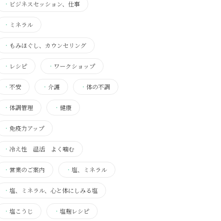
・
ビジネスセッション、仕事
・
ミネラル
・
もみほぐし、カウンセリング
・
レシピ
・
ワークショップ
・
不安
・
介護
・
体の不調
・
体調管理
・
健康
・
免疫力アップ
・
冷え性 温活 よく噛む
・
営業のご案内
・
塩、ミネラル
・
塩、ミネラル、心と体にしみる塩
・
塩こうじ
・
塩麹レシピ