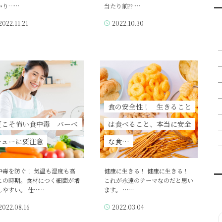
かり……
当たり前⁇ ……
2022.11.21
2022.10.30
食の安全性！ 生きること
夏こそ怖い食中毒 バーべ
は食べること、本当に安全
キューに要注意
な食…
中毒を防ぐ！ 気温も湿度も高
健康に生きる！ 健康に生きる！
この時期。食材につく細菌が増
これが永遠のテーマなのだと思い
しやすい。 仕……
ます。 ……
2022.08.16
2022.03.04