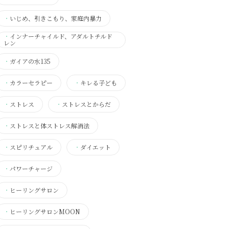
・
いじめ、引きこもり、家庭内暴力
・
インナーチャイルド、アダルトチルド
レン
・
ガイアの水135
・
カラーセラピー
・
キレる子ども
・
ストレス
・
ストレスとからだ
・
ストレスと体ストレス解消法
・
スピリチュアル
・
ダイエット
・
パワーチャージ
・
ヒーリングサロン
・
ヒーリングサロンMOON