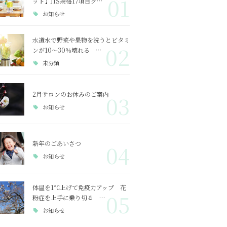
01
ット】JIS規格17項目ク…
お知らせ
水道水で野菜や果物を洗うとビタミ
02
ンが10～30％壊れる …
未分類
2月サロンのお休みのご案内
03
お知らせ
新年のごあいさつ
04
お知らせ
体温を1℃上げて免疫力アップ 花
05
粉症を上手に乗り切る …
お知らせ