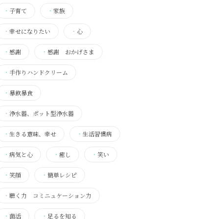
・
子育て
・
家族
・
幸せになりたい
・
心
・
感謝
・
感謝 おかげさま
・
手作りハンドクリーム
・
暴飲暴食
・
浄水器、ポット型浄水器
・
生きる意味、幸せ
・
生活習慣病
・
病気と心
・
癒し
・
笑い
・
笑顔
・
簡単レシピ
・
聴く力 コミニュケーション力
・
菌活
・
足るを知る