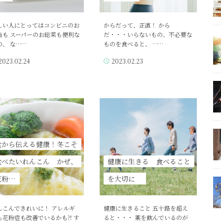
しい人にとってはコンビニのお
からだって、正直！ から
当も スーパーのお総菜も便利な
だ・・・いらないもの、不必要な
の、 な……
ものを食べると、 ……
2023.02.24
2023.02.23
食から伝える健康！冬こそ
食べたいれんこん かぜ、
健康に生きる 食べること
花粉…
を大切に
んこんできれいに！ アレルギ
健康に生きること 五十路を超え
も花粉症も改善でいるかも⁈ す
ると・・・ 薬を飲んでいるのが