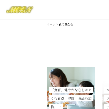
ホーム
>
食の安全性
「食育」健やかな心をはぐ
くむ食卓 健康 食品添加
物、…