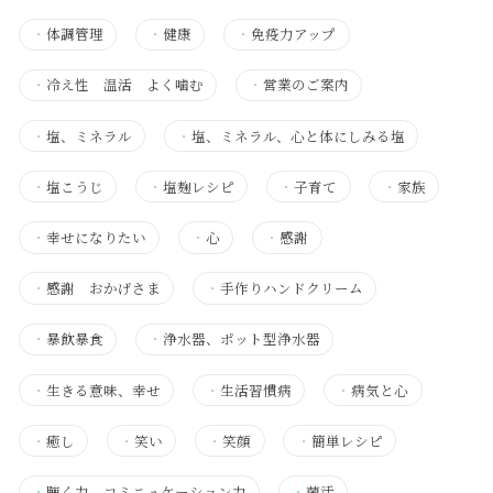
・
体調管理
・
健康
・
免疫力アップ
・
冷え性 温活 よく噛む
・
営業のご案内
・
塩、ミネラル
・
塩、ミネラル、心と体にしみる塩
・
塩こうじ
・
塩麹レシピ
・
子育て
・
家族
・
幸せになりたい
・
心
・
感謝
・
感謝 おかげさま
・
手作りハンドクリーム
・
暴飲暴食
・
浄水器、ポット型浄水器
・
生きる意味、幸せ
・
生活習慣病
・
病気と心
・
癒し
・
笑い
・
笑顔
・
簡単レシピ
・
聴く力 コミニュケーション力
・
菌活