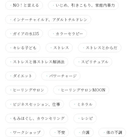
・
NO！と言える
・
いじめ、引きこもり、家庭内暴力
・
インナーチャイルド、アダルトチルドレン
・
ガイアの水135
・
カラーセラピー
・
キレる子ども
・
ストレス
・
ストレスとからだ
・
ストレスと体ストレス解消法
・
スピリチュアル
・
ダイエット
・
パワーチャージ
・
ヒーリングサロン
・
ヒーリングサロンMOON
・
ビジネスセッション、仕事
・
ミネラル
・
もみほぐし、カウンセリング
・
レシピ
・
ワークショップ
・
不安
・
介護
・
体の不調