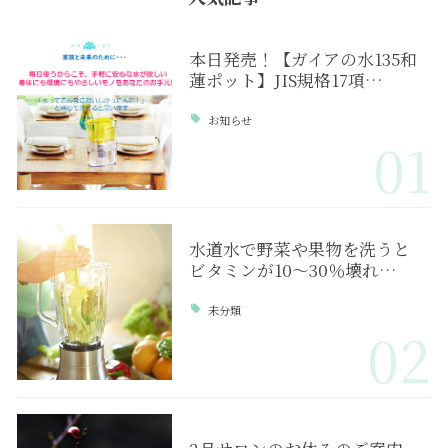
本日発売！【ガイアの水135和
蓮ポット】JIS規格17項…
お知らせ
01
水道水で野菜や果物を洗うと
ビタミンが10～30％壊れ…
未分類
02