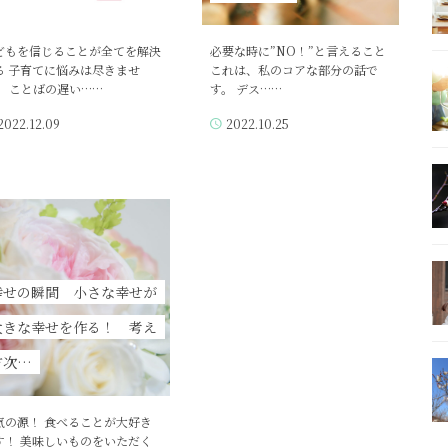
どもを信じることが全てを解決
必要な時に”NO！”と言えること
る 子育てに悩みは尽きませ
これは、私のコアな部分の話で
。 ことばの遅い……
す。 デス……
2022.12.09
2022.10.25
幸せの瞬間 小さな幸せが
大きな幸せを作る！ 考え
方次…
気の源！ 食べることが大好き
す！ 美味しいものをいただく