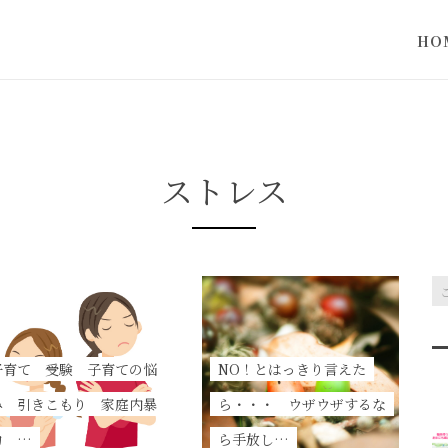
HO
当サ
って
ストレス
子育て 受験 子育ての悩
NO！とはっきり言えた
み 引きこもり 家庭内暴
ら・・・ ウザウザするな
力 …
ら手放し…