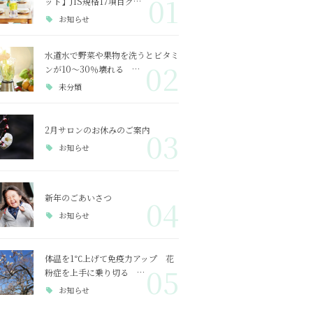
01
ット】JIS規格17項目ク…
お知らせ
水道水で野菜や果物を洗うとビタミ
02
ンが10～30％壊れる …
未分類
2月サロンのお休みのご案内
03
お知らせ
新年のごあいさつ
04
お知らせ
体温を1℃上げて免疫力アップ 花
05
粉症を上手に乗り切る …
お知らせ