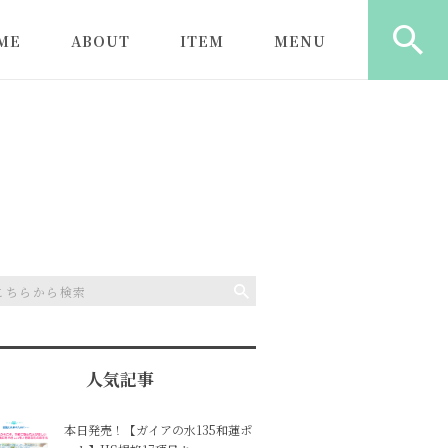
ME
ABOUT
ITEM
MENU
ロンのご利用にあた
初めてのお客様へ
ガイアの水135
ヒーリング（もみほぐし
ガイアの水135
＋ヒーリング）
水器
よくある質問
心と体にしみる塩
遠隔ヒーリング
ガイアの水13
型浄水器
特定商取引に基づく記載
カウンセリング
ガイアの水13
ライトボトル
ガイアの水13
ャワー
人気記事
本日発売！【ガイアの水135和蓮ポ