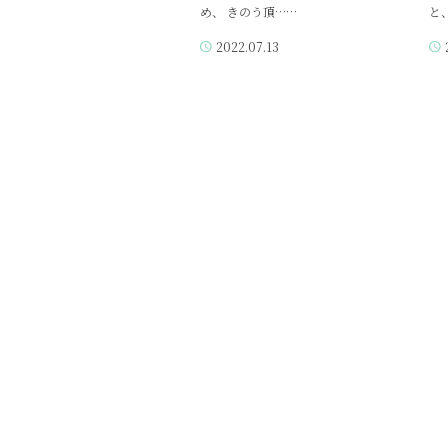
め、 きのう頂……
と
2022.07.13