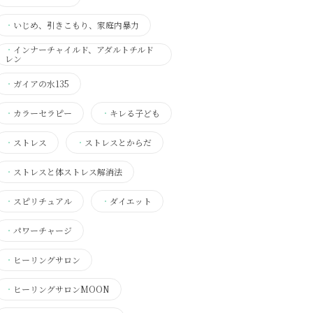
・
いじめ、引きこもり、家庭内暴力
・
インナーチャイルド、アダルトチルド
レン
・
ガイアの水135
・
カラーセラピー
・
キレる子ども
・
ストレス
・
ストレスとからだ
・
ストレスと体ストレス解消法
・
スピリチュアル
・
ダイエット
・
パワーチャージ
・
ヒーリングサロン
・
ヒーリングサロンMOON