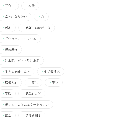
・
子育て
・
家族
・
幸せになりたい
・
心
・
感謝
・
感謝 おかげさま
・
手作りハンドクリーム
・
暴飲暴食
・
浄水器、ポット型浄水器
・
生きる意味、幸せ
・
生活習慣病
・
病気と心
・
癒し
・
笑い
・
笑顔
・
簡単レシピ
・
聴く力 コミニュケーション力
・
菌活
・
足るを知る