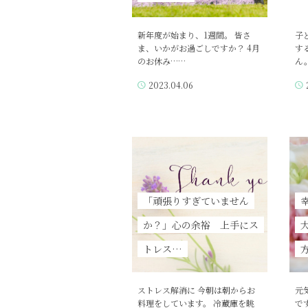
新年度が始まり、1週間。 皆さ
子
ま、いかがお過ごしですか？ 4月
す
のお休み……
ん
2023.04.06
「頑張りすぎていません
か？」心の余裕 上手にス
トレス…
ストレス解消に 今朝は朝からお
元
料理をしています。 冷蔵庫を眺
で