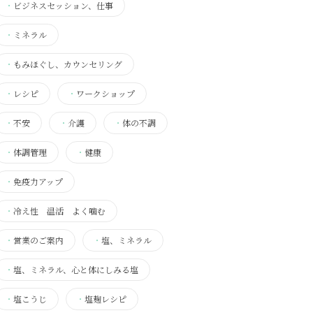
・
ビジネスセッション、仕事
・
ミネラル
・
もみほぐし、カウンセリング
・
レシピ
・
ワークショップ
・
不安
・
介護
・
体の不調
・
体調管理
・
健康
・
免疫力アップ
・
冷え性 温活 よく噛む
・
営業のご案内
・
塩、ミネラル
・
塩、ミネラル、心と体にしみる塩
・
塩こうじ
・
塩麹レシピ