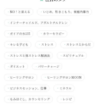
・
NO！と言える
・
いじめ、引きこもり、家庭内暴力
・
インナーチャイルド、アダルトチルドレン
・
ガイアの水135
・
カラーセラピー
・
キレる子ども
・
ストレス
・
ストレスとからだ
・
ストレスと体ストレス解消法
・
スピリチュアル
・
ダイエット
・
パワーチャージ
・
ヒーリングサロン
・
ヒーリングサロンMOON
・
ビジネスセッション、仕事
・
ミネラル
・
もみほぐし、カウンセリング
・
レシピ