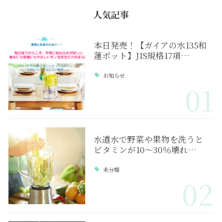
人気記事
本日発売！【ガイアの水135和
蓮ポット】JIS規格17項…
お知らせ
01
水道水で野菜や果物を洗うと
ビタミンが10～30％壊れ…
未分類
02