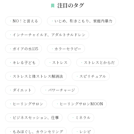
注目のタグ
・
NO！と言える
・
いじめ、引きこもり、家庭内暴力
・
インナーチャイルド、アダルトチルドレン
・
ガイアの水135
・
カラーセラピー
・
キレる子ども
・
ストレス
・
ストレスとからだ
・
ストレスと体ストレス解消法
・
スピリチュアル
・
ダイエット
・
パワーチャージ
・
ヒーリングサロン
・
ヒーリングサロンMOON
・
ビジネスセッション、仕事
・
ミネラル
・
もみほぐし、カウンセリング
・
レシピ