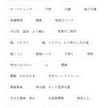
・
ワークショップ
・
不安
・
介護
・
体の不調
・
体調管理
・
健康
・
免疫力アップ
・
冷え性 温活 よく噛む
・
営業のご案内
・
塩、ミネラル
・
塩、ミネラル、心と体にしみる塩
・
塩こうじ
・
塩麹レシピ
・
子育て
・
家族
・
幸せになりたい
・
心
・
感謝
・
感謝 おかげさま
・
手作りハンドクリーム
・
暴飲暴食
・
浄水器、ポット型浄水器
・
生きる意味、幸せ
・
生活習慣病
・
病気と心