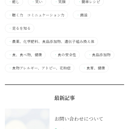
・
癒し
・
笑い
・
笑顔
・
簡単レシピ
・
聴く力 コミニュケーション力
・
菌活
・
足るを知る
・
農薬、化学肥料、食品添加物、遺伝子組み換え体
・
食、食べ物，健康
・
食の安全性
・
食品添加物
・
食物アレルギー、アトピー、花粉症
・
食育、健康
最新記事
お問い合わせについて