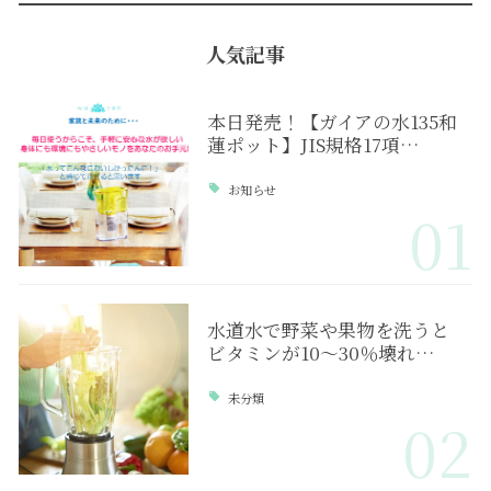
人気記事
本日発売！【ガイアの水135和
蓮ポット】JIS規格17項…
お知らせ
01
水道水で野菜や果物を洗うと
ビタミンが10～30％壊れ…
未分類
02